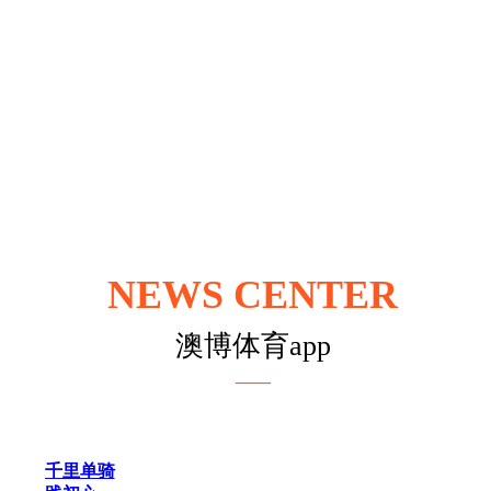
公司愿景
成为员工自
豪、社会尊敬
的百年澳博官
方网站app！
NEWS CENTE
R
澳博体育app
——
千里单骑