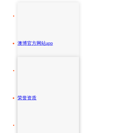
澳博体育app
澳博官方网站app
About Us
澳博官方网站
澳博官方网站app，位于山
东莘县城北工业园区，公
荣誉资质
司始创于1995年，迄今已
经三十年。
app