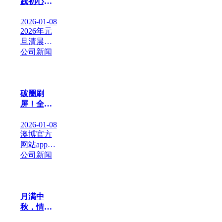
践初心，
洪涛勇士
2026-01-08
元旦启
2026年元
程，奔赴
旦清晨，
韶山追寻
寒风凛
公司新闻
红色足
冽，澳博
迹！
体育app门
前却暖意
涌动。公
破圈刷
司员工自
屏！全民
发排成两
健康行动
2026-01-08
列，用热
掀起"谷物
澳博官方
烈的掌声
膳食革命"
网站app公
与真挚的
益活动获
公司新闻
目光，欢
山东卫
送任洪涛
视、头
同学踏
条、新浪
上"千里单
等数十家
月满中
骑赴韶
主流媒体
秋，情暖
山"的壮丽
聚焦，人
人心——
征程！任