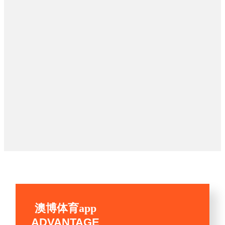
澳博体育app
ADVANTAGE