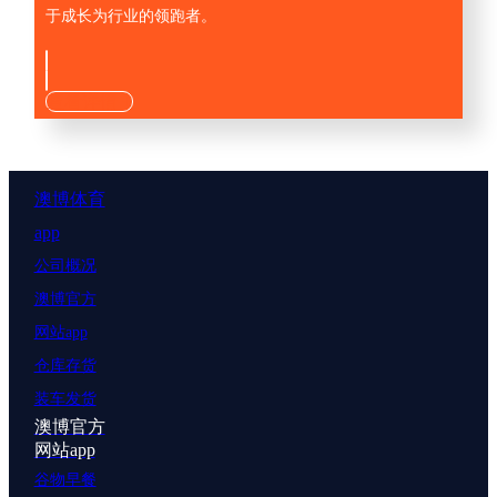
于成长为行业的领跑者。
查看详情 +
澳博体育
app
公司概况
澳博官方
网站app
仓库存货
装车发货
澳博官方
网站app
谷物早餐