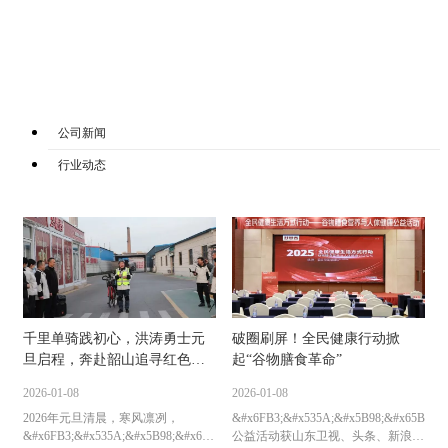
公司新闻
行业动态
千里单骑践初心，洪涛勇士元
破圈刷屏！全民健康行动掀
旦启程，奔赴韶山追寻红色足
起“谷物膳食革命”
迹！
2026-01-08
2026-01-08
2026年元旦清晨，寒风凛冽，
&#x6FB3;&#x535A;&#x5B98;&#x65B9;&#
&#x6FB3;&#x535A;&#x5B98;&#x65B9;&#x7F51;&#x7AD9;&#97;&#112;&#112;
公益活动获山东卫视、头条、新浪等