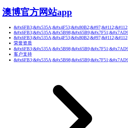
澳博官方网站app
&#x6FB3;&#x535A;&#x4F53;&#x80B2;&#97;&#112;&#112
&#x6FB3;&#x535A;&#x5B98;&#x65B9;&#x7F51;&#x7AD9;
&#x6FB3;&#x535A;&#x4F53;&#x80B2;&#97;&#112;&#112
荣誉资质
&#x6FB3;&#x535A;&#x5B98;&#x65B9;&#x7F51;&#x7AD9;
客户支持
&#x6FB3;&#x535A;&#x5B98;&#x65B9;&#x7F51;&#x7AD9;