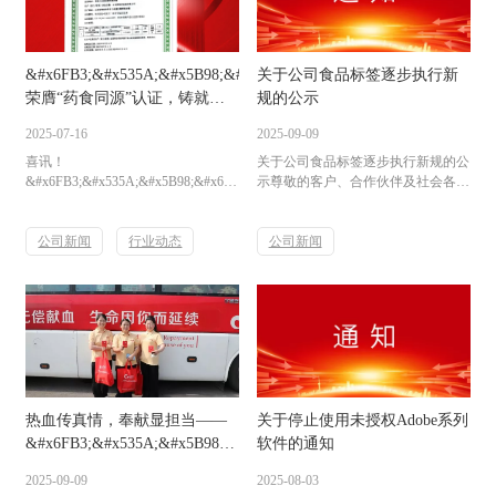
秋，是团圆的节日，是思念的寄托，
来自不同部门、不同岗位的员工结合
更是中华文化中“家”的象征。为弘扬
自身工作实际，畅谈对质量的理解与
传统文化，传递公司对员工的深切关
感悟。有...
&#x6FB3;&#x535A;&#x5B98;&#x65B9;&#x7F51;&#x7AD9;&#97;&#11
关于公司食品标签逐步执行新
怀，让每...
荣膺“药食同源”认证，铸就健
规的公示
康食品新标杆！
2025-07-16
2025-09-09
喜讯！
关于公司食品标签逐步执行新规的公
&#x6FB3;&#x535A;&#x5B98;&#x65B9;&#x7F51;&#x7AD9;&#97;&#112;&#112;
示尊敬的客户、合作伙伴及社会各界
系列产品正式通过药食同源产品资质
朋友：为严格遵守国家关于食品标签
认证，成为健康食品领域的“金标
管理的最新法规要求，确保公司食品
准”代表。该认证不仅是对产品天
公司新闻
行业动态
产品标签信息的合规性、准确性与规
公司新闻
然、安全、功效性的权威背书，更彰
范性，更好地保障消费者知情权与合
显了
法权益，我司将分阶段、逐步推进所
&#x6FB3;&#x535A;&#x5B98;&#x65B9;&#x7F51;&#x7AD9;&#97;&#112;&#112;“以
有食品产品标签的更新转换工作，现
食养身”的科学理念。未来，我们将
就此事项公示如下：一、标签转换背
持续深耕传统养生智慧，为消费者提
景国家相关监管部门发布的食品标签
供更高品质的健康之选！
新规（GB 7718—2025食品安全国家
标准预包装食品标签通则）即将于
2...
热血传真情，奉献显担当——
关于停止使用未授权Adobe系列
&#x6FB3;&#x535A;&#x5B98;&#x65B9;&#x7F51;&#x7AD9;&#97;&#11
软件的通知
员工无偿献血活动温暖人心
2025-09-09
2025-08-03