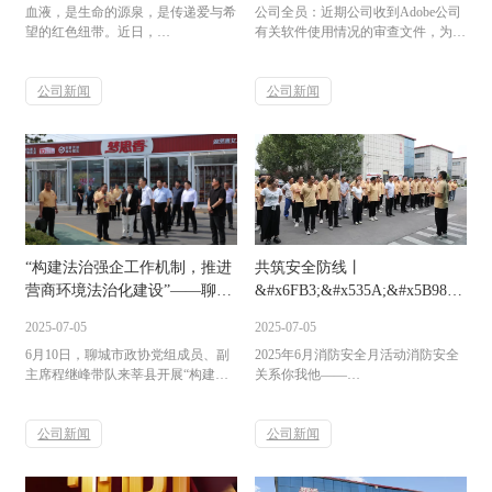
血液，是生命的源泉，是传递爱与希
公司全员：近期公司收到Adobe公司
望的红色纽带。近日，
有关软件使用情况的审查文件，为尊
&#x6FB3;&#x535A;&#x5B98;&#x65B9;&#x7F51;&#x7AD9;&#97;&#112;&#112;
重和保护知识产权，进一步加强软件
组织开展了一场意义非凡的无偿献血
的合规使用，预防可能出现的法律问
活动，用爱心为生命助力，展现了企
公司新闻
题，根据《中华人民共和国著作权
公司新闻
业的社会责任感和员工的高尚品德。
法》、《中华人民共和国计算机软件
一、倡议发出，积极响应
保护条例》、《政府机关使用正版软
&#x6FB3;&#x535A;&#x5B98;&#x65B9;&#x7F51;&#x7AD9;&#97;&#112;&#112;
件管理办法》等相关规定，现通知如
发布了无偿献血倡议书后，如同一颗
下：1、如存在使用未授权Adobe系
爱的种子，在公司内部迅速生根发
列软件（例如：Photoshop、
芽。员工们纷纷积极响应，短短时间
Illustrator、Premiere、Acrobat、
内，便有三十多位员工自愿报名参
Drea...
与。他们来自公司不同的岗位，却有
“构建法治强企工作机制，推进
共筑安全防线丨
着共同的爱心和奉献精神。其中，特
别值得一提的是，三位女生...
营商环境法治化建设”——聊城
&#x6FB3;&#x535A;&#x5B98;&#x65
市政协专题协商调研活动走进
消防安全月主题活动
2025-07-05
2025-07-05
&#x6FB3;&#x535A;&#x5B98;&#x65B9;&#x7F51;&#x7AD9;&#97;&#11
6月10日，聊城市政协党组成员、副
2025年6月消防安全月活动消防安全
主席程继峰带队来莘县开展“构建法
关系你我他——
治强企工作机制，推进营商环境法治
&#x6FB3;&#x535A;&#x5B98;&#x65B9;&#
化建设”专题协商调研活动。县政协
消防安全演练——为了提高员工的消
党组书记、主席孙孟花，县司法局党
公司新闻
防安全意识和应急处理能力，
公司新闻
组书记、局长张义蓬，县政协党组成
&#x6FB3;&#x535A;&#x5B98;&#x65B9;&#
员、秘书长周荣等陪同活动，
特举办了一场别开生面的消防安全月