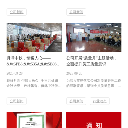
门前却暖意涌动。公司员工自发排成
数十家主流媒体聚焦，人民网、光明
两列，用热烈的掌声与真挚的目光，
网等权威媒体纷纷点赞…[开篇·高光
欢送任洪涛同学踏上“千里单骑赴韶
公司新闻
定格] 12月27日，由中国保健协会食
公司新闻
山”的壮丽征程！任洪涛同学的此次
物营养与安全专业委员会指导，
骑行目的地，是一代伟人毛泽东主席
&#x6FB3;&#x535A;&#x5B98;&#x65B9;&#
的故里——湖南韶山。他选择在新年
主办的 「全民健康生活方式行动
**天出发，寓意深远：以崭新的姿
——谷物膳食营养与人体健康公益活
态、饱满的激情，去挑战自我极限，
动」 在各界瞩目中圆满落幕！活动
去践行
现场政、学、研领域权威专家云集，
&#x6FB3;&#x535A;&#x5B98;&#x65B9;&#x7F51;&#x7AD9;&#97;&#112;&#112;，
围绕谷物营养与健康中国战略展开深
去追寻红色初心！从山东聊城莘县到
度对话，掀起一场关乎全民健康
月满中秋，情暖人心——
公司开展“质量月”主题活动，
湖南韶山，千里之遥，挑战重重。任
的“膳食革命”。...
洪涛同学选择在新年...
&#x6FB3;&#x535A;&#x5B98;&#x65B9;&#x7F51;&#x7AD9;&#97;&#11
全面提升员工质量意识
中秋佳节福利温情派送
2025-09-28
2025-09-20
花好月圆-但愿人长久--千里共婵娟-
为深入贯彻落实公司对质量管理工作
金秋送爽，丹桂飘香。值此中秋佳节
的部署要求，增强全员质量意识，推
来临之际，
动质量文化建设，近日，我司积极组
&#x6FB3;&#x535A;&#x5B98;&#x65B9;&#x7F51;&#x7AD9;&#97;&#112;&#112;
织开展了以“你心中的质量”为主题
向辛勤耕耘在各个岗位上的全体同仁
公司新闻
的“质量月”系列活动，通过丰富多彩
公司新闻
行业动态
致以最诚挚的节日问候和最美好的祝
的形式，引导广大员工积极参与，营
福！感谢大家一直以来的坚守与付
造了“人人重视质量、人人创造质
出，正是因为有你们的拼搏与奉献，
量、人人享受质量”的良好氛围。本
公司才能在发展的道路上稳步前行、
次活动围绕“你心中的质量”这一核心
不断超越。福利暖心，情意满满中
话题，面向全体员工展开实时采访。