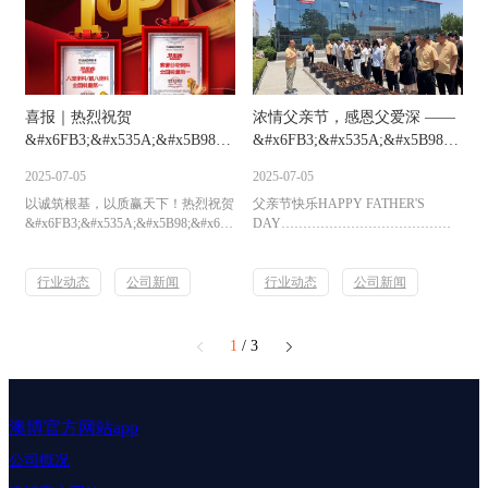
&#x6FB3;&#x535A;&#x5B98;&#x65B9;&#x7F51;&#x7AD9;&#97;&#112;&#112;
主题活动。此次活动专门设置了消防
副总经理王瑞江全程陪同，并针对公
演练操作环节，让员工们在轻松愉快
司基本情况以及公司在法治建设方面
的氛围中学习消防知识，增强团队协
的工作做了详细介绍。程继峰一行，
作能力。PART.01操作技巧讲解近年
通过在
来，公司高度重视安全生产工作，通
&#x6FB3;&#x535A;&#x5B98;&#x65B9;&#x7F51;&#x7AD9;&#97;&#112;&#112;
过多种形式的培训和演练，不断提升
喜报｜热烈祝贺
浓情父亲节，感恩父爱深 ——
展厅、会议室、中控室、研发品控等
员工的安全意识和应急处理能力...
厂区的实地察...
&#x6FB3;&#x535A;&#x5B98;&#x65B9;&#x7F51;&#x7AD9;&#97;&#11
&#x6FB3;&#x535A;&#x5B98;&#x65
勇夺双冠！
发放福利，暖心开展父亲节主
2025-07-05
2025-07-05
题活动
以诚筑根基，以质赢天下！热烈祝贺
父亲节快乐HAPPY FATHER'S
&#x6FB3;&#x535A;&#x5B98;&#x65B9;&#x7F51;&#x7AD9;&#97;&#112;&#112;
DAY………………………………………
凭借**品质与市场口碑，荣膺紫薯谷
生活中我们很少提起父亲他总是忙着
物粥全国****、八宝粥/腊八粥全国
工作赚钱养家他话不多但是他的爱伟
****双项桂冠！这一成绩，是消费者
行业动态
公司新闻
大而又深沉我们爱您！爸爸！祝您父
行业动态
公司新闻
用舌尖投出的信任票，更是对“诚信
亲节快乐！01今天是父亲节，为了表
为本，品质为王”理念的至高褒奖。
达对父亲的敬意和感恩之情，
流水线上的匠心，舌尖上的温暖，
&#x6FB3;&#x535A;&#x5B98;&#x65B9;&#
1
/ 3
&#x6FB3;&#x535A;&#x5B98;&#x65B9;&#x7F51;&#x7AD9;&#97;&#112;&#112;
福利志工团精心准备了一系列父亲节
以一碗粥的温度，书写国民品牌的荣
福利。此次活动不仅让员工感受到了
耀篇章！未来，初心不改，步履不
公司的关怀，也邀请到了部分优秀员
停，继续为千万幸福家庭添香助力！
工的父亲及家属来到公司，参加了一
澳博官方网站app
场...
公司概况