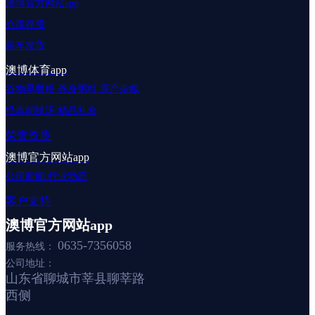
澳博官方网站app
仓库存货
装车发货
澳博体育app
谷物早餐粉
养身粥料
原产杂粮
经典胡辣汤
精品礼盒
荣誉资质
澳博官方网站app
公司新闻
行业动态
客户支持
澳博官方网站app
0635-7356058
服务热线：
公司地址：
山东省聊城市莘县聊莘路
西侧