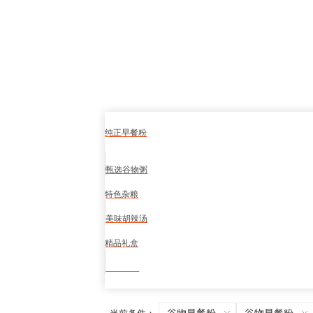
纯正早餐粉
甄选谷物粥
特色杂粮
美味胡辣汤
精品礼盒
食品安全