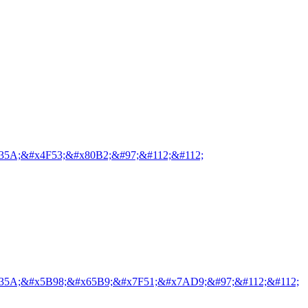
35A;&#x4F53;&#x80B2;&#97;&#112;&#112;
35A;&#x5B98;&#x65B9;&#x7F51;&#x7AD9;&#97;&#112;&#112;