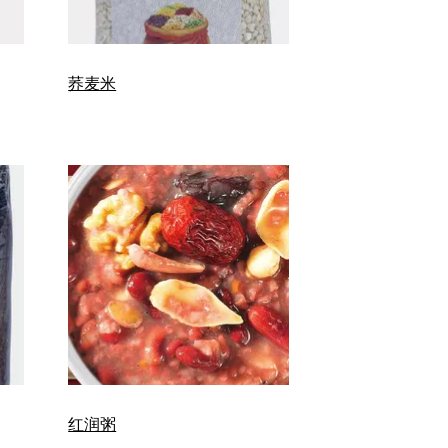
荞麦米
红润粥