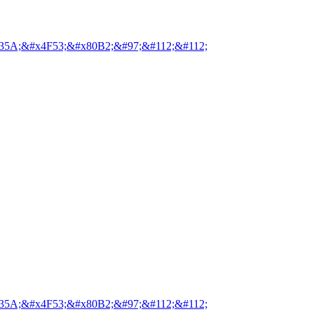
35A;&#x4F53;&#x80B2;&#97;&#112;&#112;
35A;&#x4F53;&#x80B2;&#97;&#112;&#112;