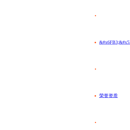
&#x6FB3;&#x5
荣誉资质