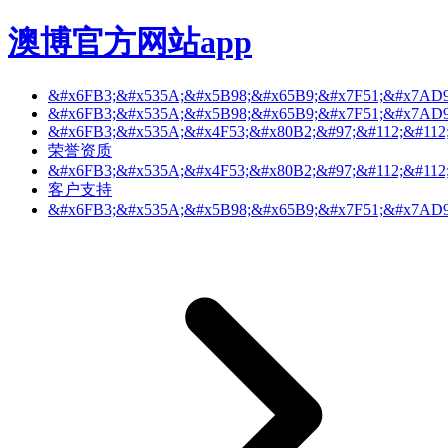
澳博官方网站app
&#x6FB3;&#x535A;&#x5B98;&#x65B9;&#x7F51;&#x7AD9;
&#x6FB3;&#x535A;&#x5B98;&#x65B9;&#x7F51;&#x7AD9;
&#x6FB3;&#x535A;&#x4F53;&#x80B2;&#97;&#112;&#112
荣誉资质
&#x6FB3;&#x535A;&#x4F53;&#x80B2;&#97;&#112;&#112
客户支持
&#x6FB3;&#x535A;&#x5B98;&#x65B9;&#x7F51;&#x7AD9;