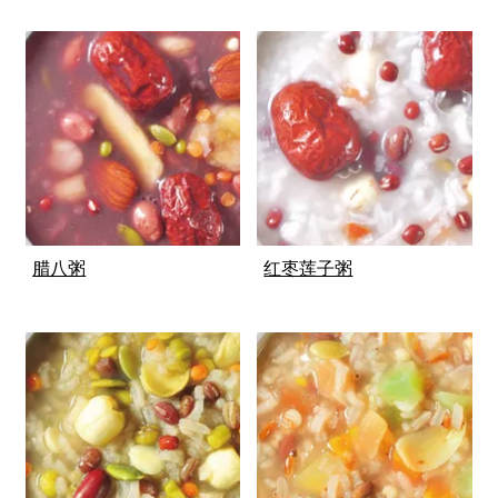
腊八粥
红枣莲子粥