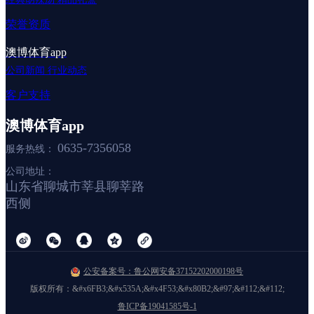
荣誉资质
澳博体育app
公司新闻
行业动态
客户支持
澳博体育app
0635-7356058
服务热线：
公司地址：
山东省聊城市莘县聊莘路
西侧
公安备案号：鲁公网安备37152202000198号
版权所有：&#x6FB3;&#x535A;&#x4F53;&#x80B2;&#97;&#112;&#112;
鲁ICP备19041585号-1