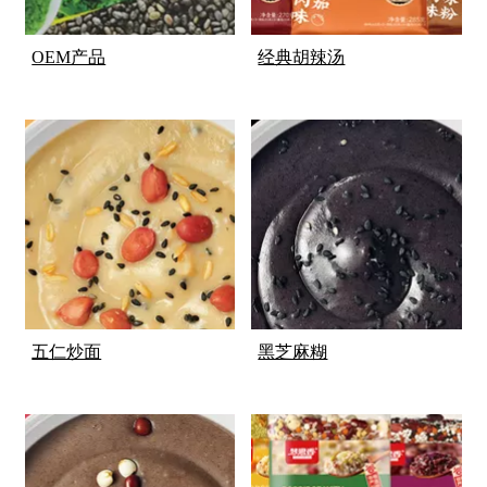
OEM产品
经典胡辣汤
五仁炒面
黑芝麻糊