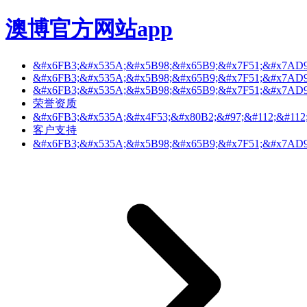
澳博官方网站app
&#x6FB3;&#x535A;&#x5B98;&#x65B9;&#x7F51;&#x7AD9;
&#x6FB3;&#x535A;&#x5B98;&#x65B9;&#x7F51;&#x7AD9;
&#x6FB3;&#x535A;&#x5B98;&#x65B9;&#x7F51;&#x7AD9;
荣誉资质
&#x6FB3;&#x535A;&#x4F53;&#x80B2;&#97;&#112;&#112
客户支持
&#x6FB3;&#x535A;&#x5B98;&#x65B9;&#x7F51;&#x7AD9;