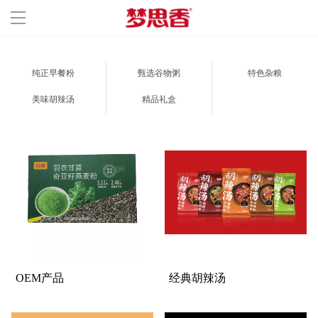
澳博官方网站app
澳博体育app
纯正早餐粉
甄选谷物粥
特色杂粮
澳博官方网站app
美味胡辣汤
精品礼盒
食品安全
澳博官方网站app
荣誉资质
澳博官方网站app
客户支持
澳博体育app
OEM产品
经典胡辣汤