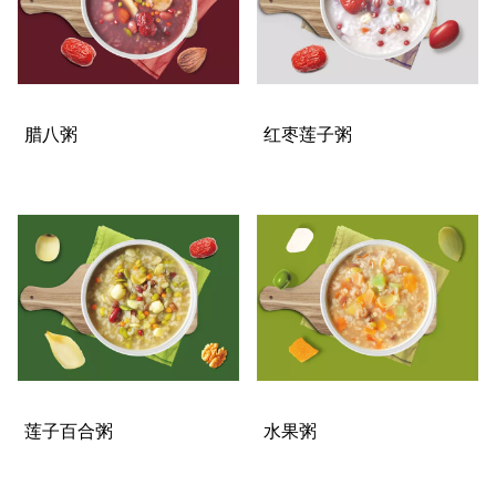
腊八粥
红枣莲子粥
莲子百合粥
水果粥