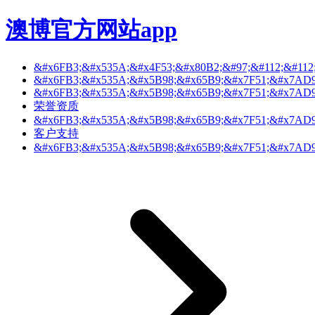
澳博官方网站app
&#x6FB3;&#x535A;&#x4F53;&#x80B2;&#97;&#112;&#112
&#x6FB3;&#x535A;&#x5B98;&#x65B9;&#x7F51;&#x7AD9;
&#x6FB3;&#x535A;&#x5B98;&#x65B9;&#x7F51;&#x7AD9;
荣誉资质
&#x6FB3;&#x535A;&#x5B98;&#x65B9;&#x7F51;&#x7AD9;
客户支持
&#x6FB3;&#x535A;&#x5B98;&#x65B9;&#x7F51;&#x7AD9;