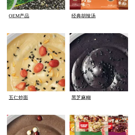
OEM产品
经典胡辣汤
五仁炒面
黑芝麻糊