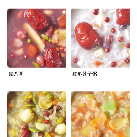
腊八粥
红枣莲子粥