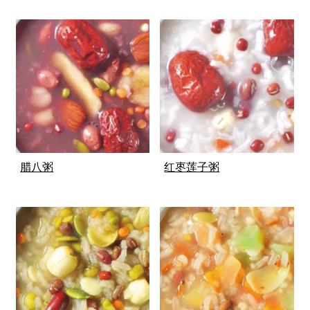
腊八粥
红枣莲子粥