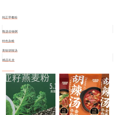
纯正早餐粉
甄选谷物粥
特色杂粮
美味胡辣汤
精品礼盒
食品安全