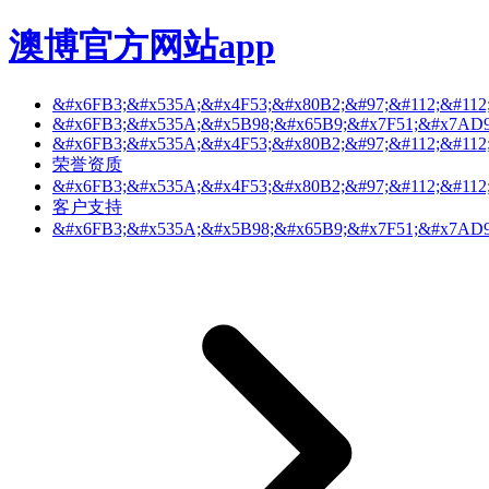
澳博官方网站app
&#x6FB3;&#x535A;&#x4F53;&#x80B2;&#97;&#112;&#112
&#x6FB3;&#x535A;&#x5B98;&#x65B9;&#x7F51;&#x7AD9;
&#x6FB3;&#x535A;&#x4F53;&#x80B2;&#97;&#112;&#112
荣誉资质
&#x6FB3;&#x535A;&#x4F53;&#x80B2;&#97;&#112;&#112
客户支持
&#x6FB3;&#x535A;&#x5B98;&#x65B9;&#x7F51;&#x7AD9;