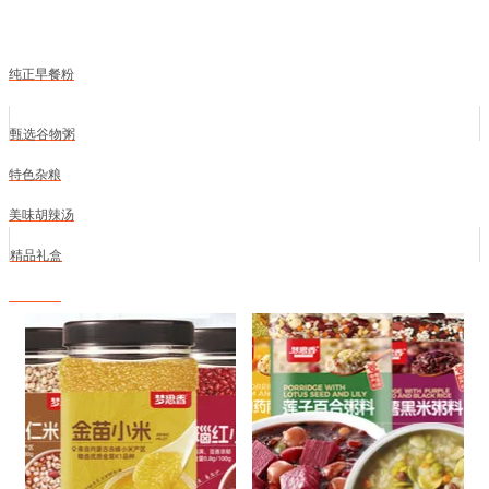
纯正早餐粉
甄选谷物粥
特色杂粮
美味胡辣汤
精品礼盒
食品安全