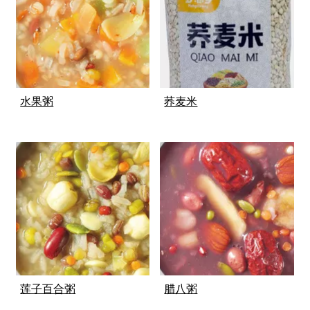
水果粥
荞麦米
莲子百合粥
腊八粥