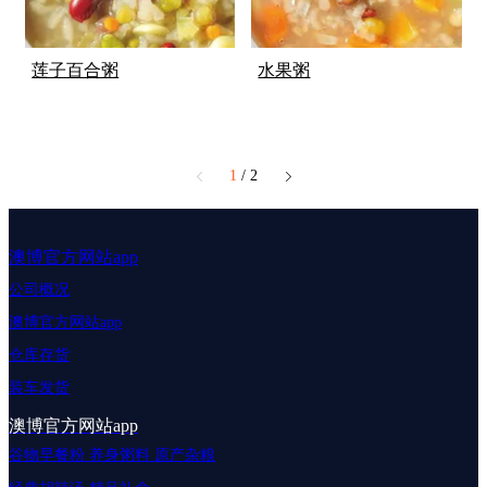
莲子百合粥
水果粥
1
/ 2
澳博官方网站app
公司概况
澳博官方网站app
仓库存货
装车发货
澳博官方网站app
谷物早餐粉
养身粥料
原产杂粮