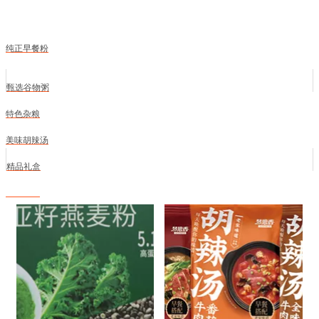
纯正早餐粉
甄选谷物粥
特色杂粮
美味胡辣汤
精品礼盒
食品安全