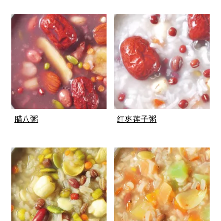
腊八粥
红枣莲子粥