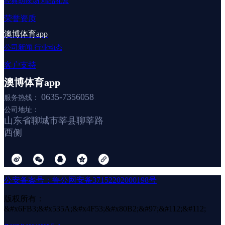
经典胡辣汤
精品礼盒
荣誉资质
澳博体育app
公司新闻
行业动态
客户支持
澳博体育app
0635-7356058
服务热线：
公司地址：
山东省聊城市莘县聊莘路
西侧
公安备案号：鲁公网安备37152202000198号
版权所有：
&#x6FB3;&#x535A;&#x4F53;&#x80B2;&#97;&#112;&#112;