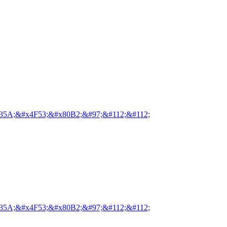
35A;&#x4F53;&#x80B2;&#97;&#112;&#112;
35A;&#x4F53;&#x80B2;&#97;&#112;&#112;