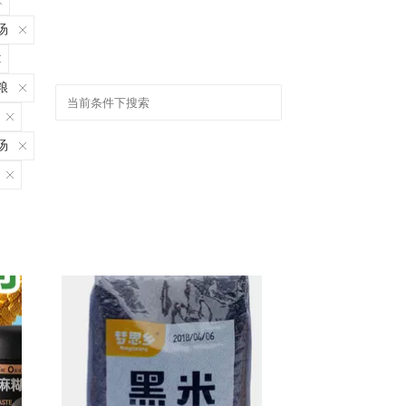
汤
粮
汤