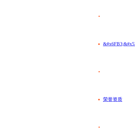
&#x6FB3;&#x5
荣誉资质