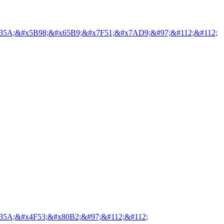
35A;&#x5B98;&#x65B9;&#x7F51;&#x7AD9;&#97;&#112;&#112;
35A;&#x4F53;&#x80B2;&#97;&#112;&#112;