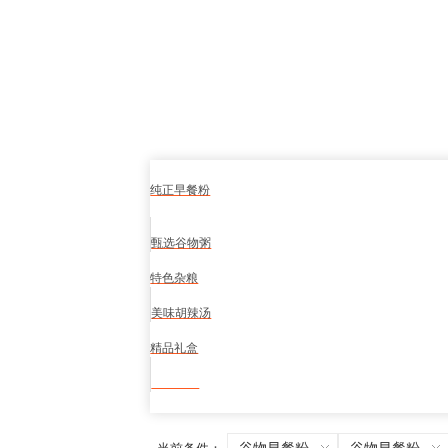
纯正早餐粉
甄选谷物粥
特色杂粮
美味胡辣汤
精品礼盒
食品安全