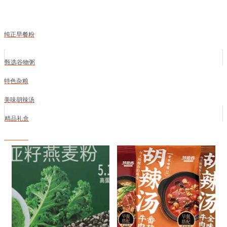
纯正早餐粉
甄选谷物粥
特色杂粮
美味胡辣汤
精品礼盒
食品安全