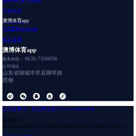
经典胡辣汤
精品礼盒
荣誉资质
澳博体育app
公司新闻
行业动态
客户支持
澳博体育app
0635-7356058
服务热线：
公司地址：
山东省聊城市莘县聊莘路
西侧
公安备案号：鲁公网安备37152202000198号
版权所有：
&#x6FB3;&#x535A;&#x4F53;&#x80B2;&#97;&#112;&#112;