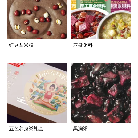
红豆薏米粉
养身粥料
五色养身粥礼盒
黑润粥