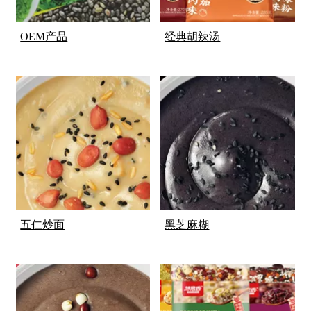
OEM产品
经典胡辣汤
五仁炒面
黑芝麻糊