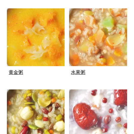
黄金粥
水果粥