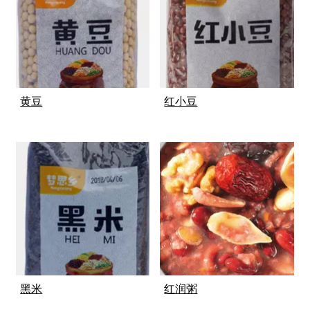
黄豆
红小豆
黑米
红润粥