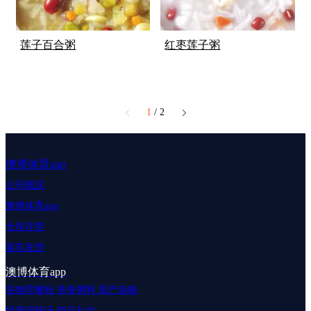
莲子百合粥
红枣莲子粥
1
/ 2
澳博体育app
公司概况
澳博体育app
仓库存货
装车发货
澳博体育app
谷物早餐粉
养身粥料
原产杂粮
经典胡辣汤
精品礼盒