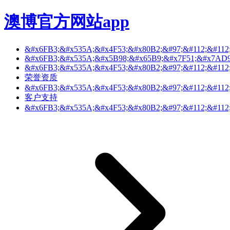
澳博官方网站app
&#x6FB3;&#x535A;&#x4F53;&#x80B2;&#97;&#112;&#112
&#x6FB3;&#x535A;&#x5B98;&#x65B9;&#x7F51;&#x7AD9;
&#x6FB3;&#x535A;&#x4F53;&#x80B2;&#97;&#112;&#112
荣誉资质
&#x6FB3;&#x535A;&#x4F53;&#x80B2;&#97;&#112;&#112
客户支持
&#x6FB3;&#x535A;&#x4F53;&#x80B2;&#97;&#112;&#112