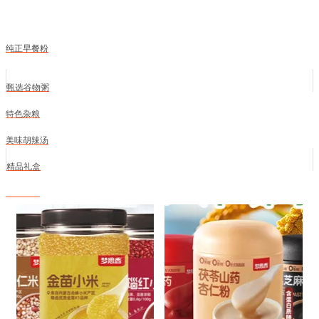
纯正早餐粉
甄选谷物粥
特色杂粮
美味胡辣汤
精品礼盒
食品安全