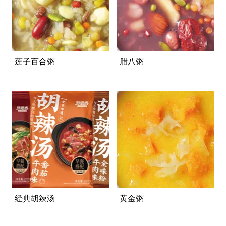
莲子百合粥
腊八粥
经典胡辣汤
黄金粥