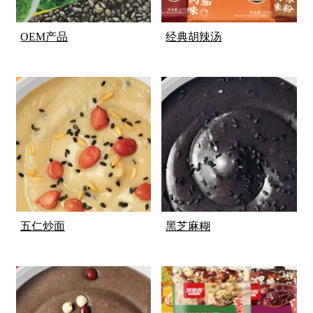
OEM产品
经典胡辣汤
五仁炒面
黑芝麻糊