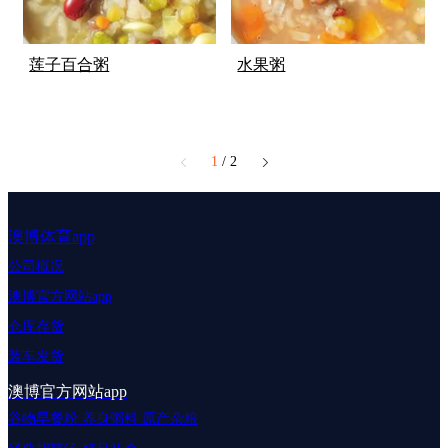
莲子百合粥
水果粥
1
/ 2
澳博体育app
公司概况
澳博官方网站app
仓库存货
装车发货
澳博官方网站app
谷物早餐粉
养身粥料
原产杂粮