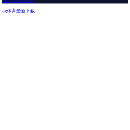
鲁ICP备19041585号-1
og体育最新下载