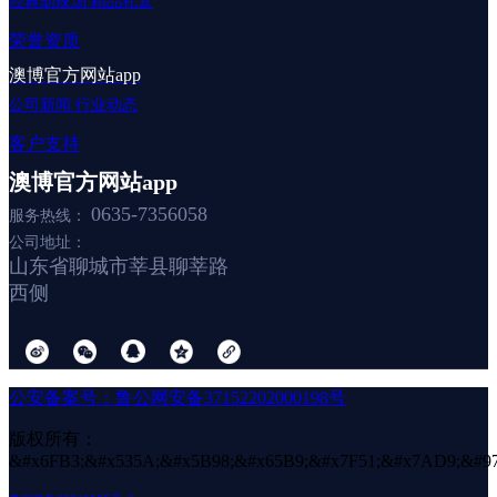
经典胡辣汤
精品礼盒
荣誉资质
澳博官方网站app
公司新闻
行业动态
客户支持
澳博官方网站app
0635-7356058
服务热线：
公司地址：
山东省聊城市莘县聊莘路
西侧
公安备案号：鲁公网安备37152202000198号
版权所有：
&#x6FB3;&#x535A;&#x5B98;&#x65B9;&#x7F51;&#x7AD9;&#97