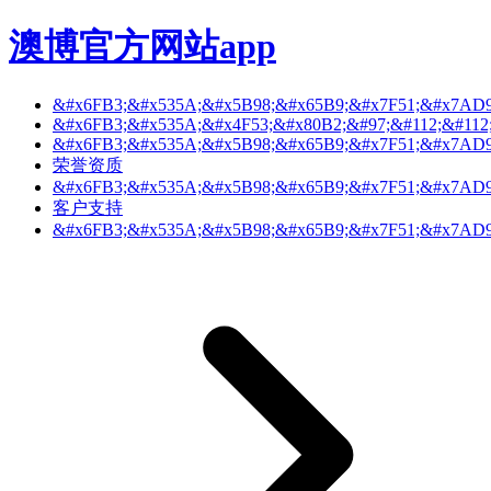
澳博官方网站app
&#x6FB3;&#x535A;&#x5B98;&#x65B9;&#x7F51;&#x7AD9;
&#x6FB3;&#x535A;&#x4F53;&#x80B2;&#97;&#112;&#112
&#x6FB3;&#x535A;&#x5B98;&#x65B9;&#x7F51;&#x7AD9;
荣誉资质
&#x6FB3;&#x535A;&#x5B98;&#x65B9;&#x7F51;&#x7AD9;
客户支持
&#x6FB3;&#x535A;&#x5B98;&#x65B9;&#x7F51;&#x7AD9;