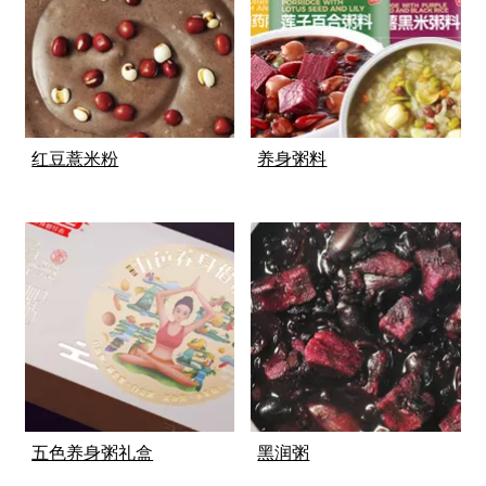
红豆薏米粉
养身粥料
五色养身粥礼盒
黑润粥