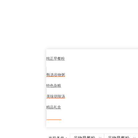
纯正早餐粉
甄选谷物粥
特色杂粮
美味胡辣汤
精品礼盒
食品安全