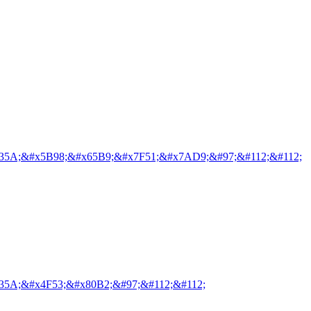
35A;&#x5B98;&#x65B9;&#x7F51;&#x7AD9;&#97;&#112;&#112;
35A;&#x4F53;&#x80B2;&#97;&#112;&#112;