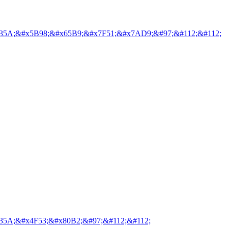
35A;&#x5B98;&#x65B9;&#x7F51;&#x7AD9;&#97;&#112;&#112;
35A;&#x4F53;&#x80B2;&#97;&#112;&#112;