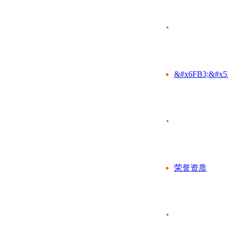
&#x6FB3;&#x5
荣誉资质