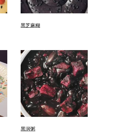
黑芝麻糊
黑润粥