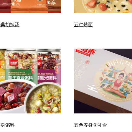
经典胡辣汤
五仁炒面
养身粥料
五色养身粥礼盒