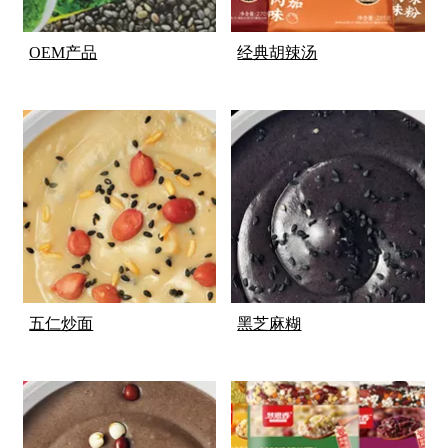
OEM产品
经典胡辣汤
五仁炒面
黑芝麻糊