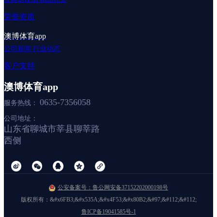
荣誉资质
澳博体育app
公司新闻
行业动态
客户支持
澳博体育app
0635-7356058
服务热线：
公司地址：
山东省聊城市莘县聊莘路
西侧
公安备案号：鲁公网安备37152202000198号
版权所有：&#x6FB3;&#x535A;&#x4F53;&#x80B2;&#97;&#112;&#112;
鲁ICP备19041585号-1