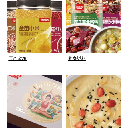
原产杂粮
养身粥料