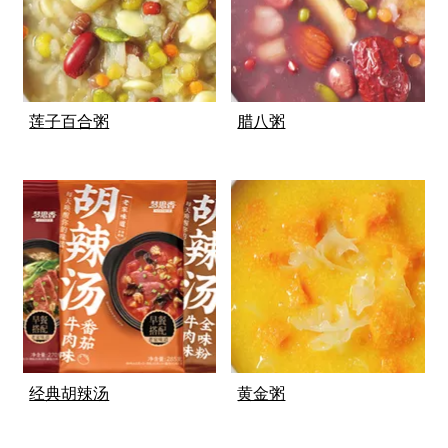
莲子百合粥
腊八粥
经典胡辣汤
黄金粥