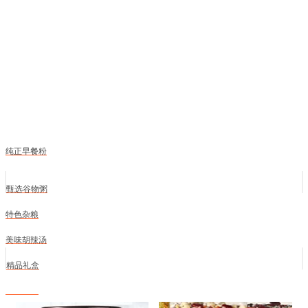
纯正早餐粉
甄选谷物粥
特色杂粮
美味胡辣汤
精品礼盒
食品安全