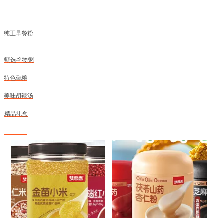
纯正早餐粉
甄选谷物粥
特色杂粮
美味胡辣汤
精品礼盒
食品安全