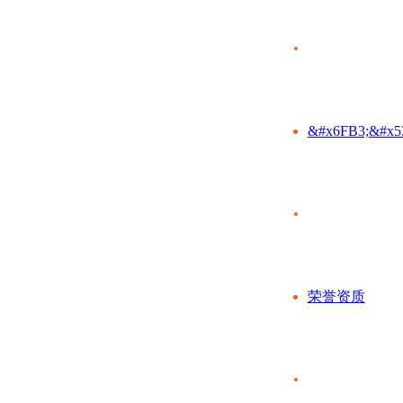
&#x6FB3;&#x5
荣誉资质