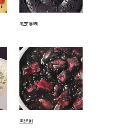
黑芝麻糊
黑润粥