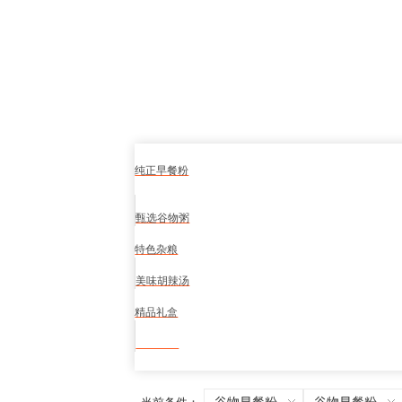
纯正早餐粉
甄选谷物粥
特色杂粮
美味胡辣汤
精品礼盒
食品安全