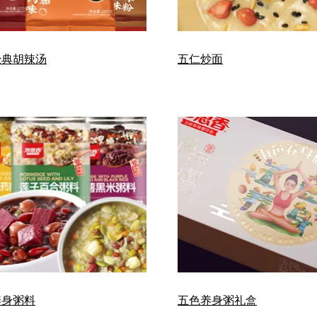
经典胡辣汤
五仁炒面
养身粥料
五色养身粥礼盒