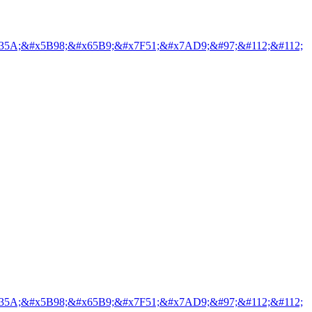
35A;&#x5B98;&#x65B9;&#x7F51;&#x7AD9;&#97;&#112;&#112;
35A;&#x5B98;&#x65B9;&#x7F51;&#x7AD9;&#97;&#112;&#112;