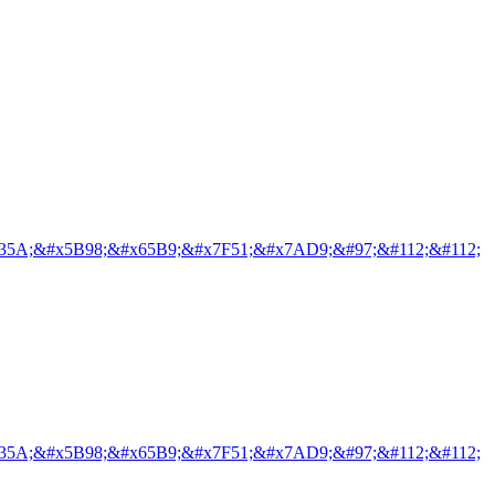
35A;&#x5B98;&#x65B9;&#x7F51;&#x7AD9;&#97;&#112;&#112;
35A;&#x5B98;&#x65B9;&#x7F51;&#x7AD9;&#97;&#112;&#112;