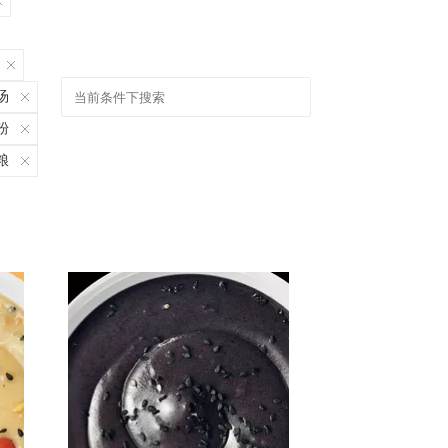
汤
粉
粮