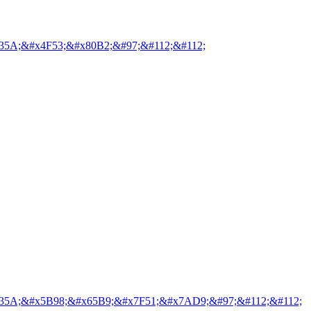
35A;&#x4F53;&#x80B2;&#97;&#112;&#112;
35A;&#x5B98;&#x65B9;&#x7F51;&#x7AD9;&#97;&#112;&#112;