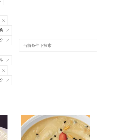
汤
粉
料
粉