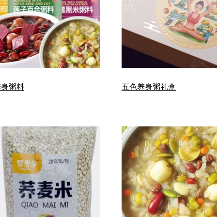
养身粥料
五色养身粥礼盒