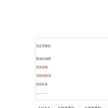
纯正早餐粉
甄选谷物粥
特色杂粮
美味胡辣汤
精品礼盒
食品安全