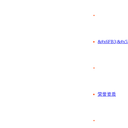
&#x6FB3;&#x5
荣誉资质