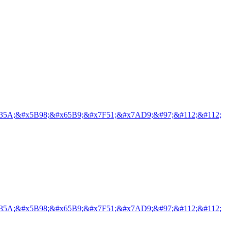
35A;&#x5B98;&#x65B9;&#x7F51;&#x7AD9;&#97;&#112;&#112;
35A;&#x5B98;&#x65B9;&#x7F51;&#x7AD9;&#97;&#112;&#112;