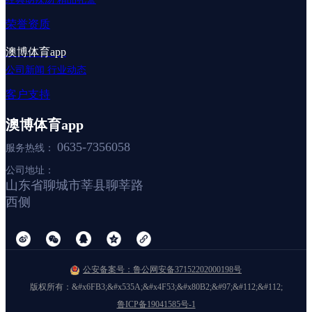
荣誉资质
澳博体育app
公司新闻
行业动态
客户支持
澳博体育app
0635-7356058
服务热线：
公司地址：
山东省聊城市莘县聊莘路
西侧
公安备案号：鲁公网安备37152202000198号
版权所有：&#x6FB3;&#x535A;&#x4F53;&#x80B2;&#97;&#112;&#112;
鲁ICP备19041585号-1