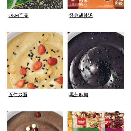
OEM产品
经典胡辣汤
五仁炒面
黑芝麻糊