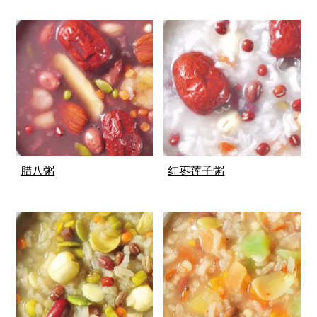
腊八粥
红枣莲子粥