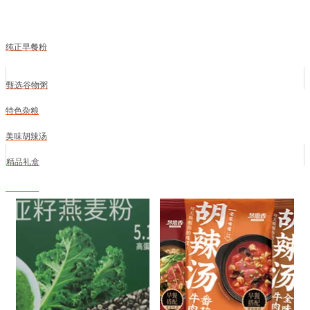
纯正早餐粉
甄选谷物粥
特色杂粮
美味胡辣汤
精品礼盒
食品安全