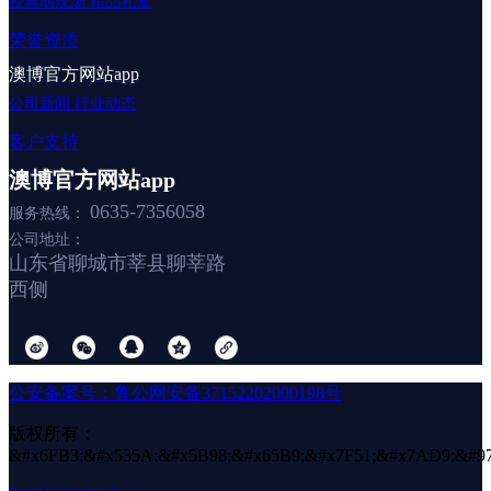
经典胡辣汤
精品礼盒
荣誉资质
澳博官方网站app
公司新闻
行业动态
客户支持
澳博官方网站app
0635-7356058
服务热线：
公司地址：
山东省聊城市莘县聊莘路
西侧
公安备案号：鲁公网安备37152202000198号
版权所有：
&#x6FB3;&#x535A;&#x5B98;&#x65B9;&#x7F51;&#x7AD9;&#97