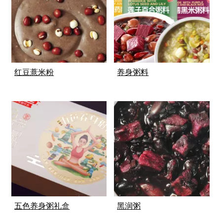
红豆薏米粉
养身粥料
五色养身粥礼盒
黑润粥