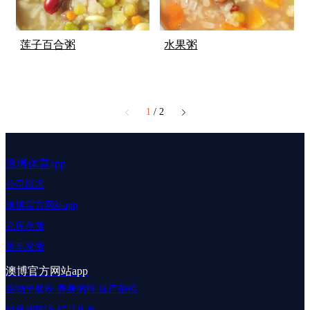
莲子百合粥
水果粥
1
/ 2
澳博体育app
公司概况
澳博官方网站app
仓库存货
装车发货
澳博官方网站app
谷物早餐粉
养身粥料
原产杂粮
经典胡辣汤
精品礼盒