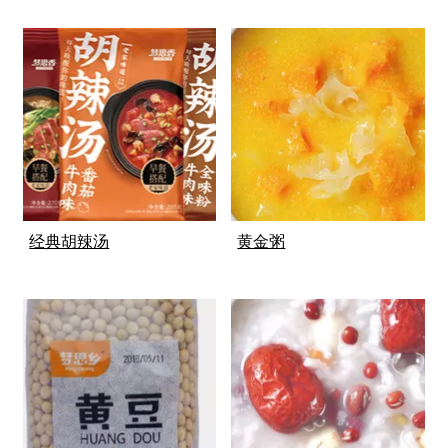
经典胡辣汤
黄金粥