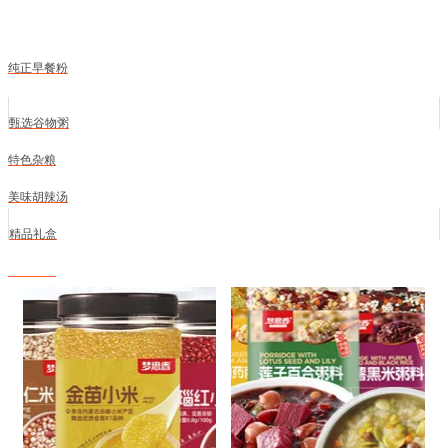
纯正早餐粉
甄选谷物粥
特色杂粮
美味胡辣汤
精品礼盒
食品安全