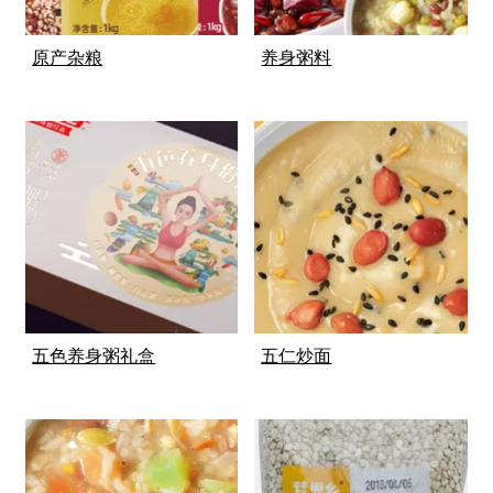
原产杂粮
养身粥料
五色养身粥礼盒
五仁炒面