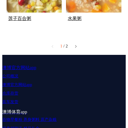
莲子百合粥
水果粥
1
/ 2
澳博官方网站app
公司概况
澳博官方网站app
仓库存货
装车发货
澳博体育app
谷物早餐粉
养身粥料
原产杂粮