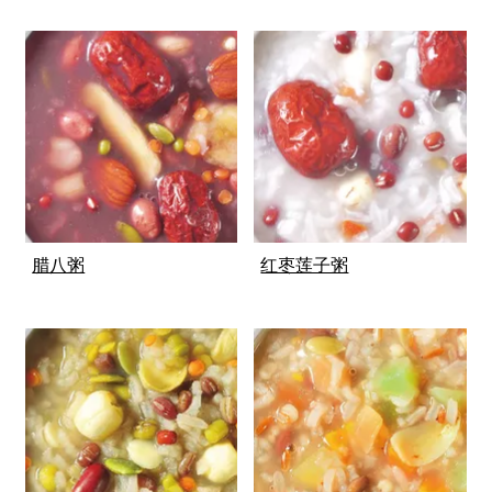
腊八粥
红枣莲子粥