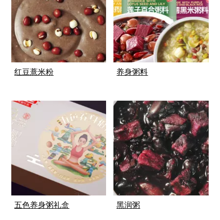
红豆薏米粉
养身粥料
五色养身粥礼盒
黑润粥