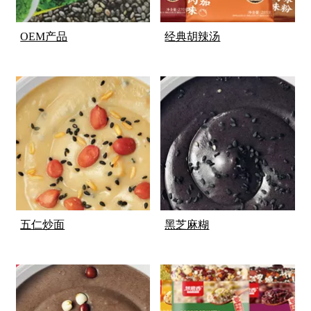
OEM产品
经典胡辣汤
五仁炒面
黑芝麻糊