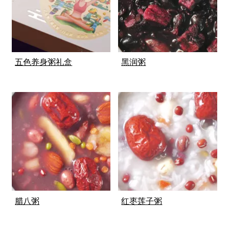
五色养身粥礼盒
黑润粥
腊八粥
红枣莲子粥