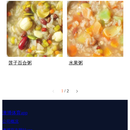
莲子百合粥
水果粥
1
/ 2
澳博体育app
公司概况