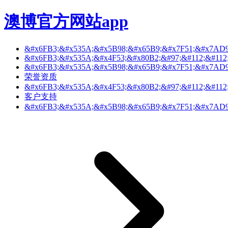
澳博官方网站app
&#x6FB3;&#x535A;&#x5B98;&#x65B9;&#x7F51;&#x7AD9;
&#x6FB3;&#x535A;&#x4F53;&#x80B2;&#97;&#112;&#112
&#x6FB3;&#x535A;&#x5B98;&#x65B9;&#x7F51;&#x7AD9;
荣誉资质
&#x6FB3;&#x535A;&#x4F53;&#x80B2;&#97;&#112;&#112
客户支持
&#x6FB3;&#x535A;&#x5B98;&#x65B9;&#x7F51;&#x7AD9;