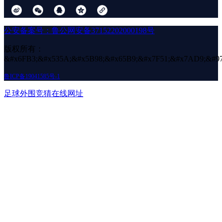
公安备案号：鲁公网安备37152202000198号
版权所有：
&#x6FB3;&#x535A;&#x5B98;&#x65B9;&#x7F51;&#x7AD9;&#97
鲁ICP备19041585号-1
足球外围竞猜在线网址