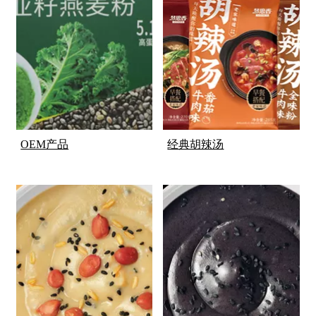
OEM产品
经典胡辣汤