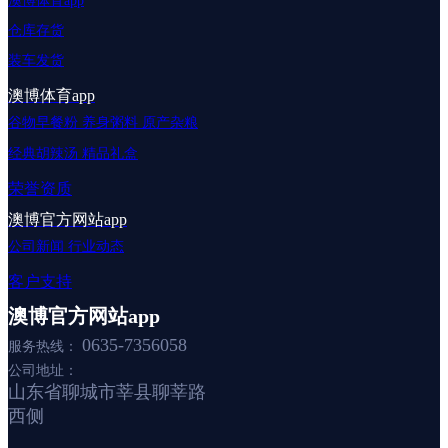
澳博体育app
仓库存货
装车发货
澳博体育app
谷物早餐粉
养身粥料
原产杂粮
经典胡辣汤
精品礼盒
荣誉资质
澳博官方网站app
公司新闻
行业动态
客户支持
澳博官方网站app
0635-7356058
服务热线：
公司地址：
山东省聊城市莘县聊莘路
西侧