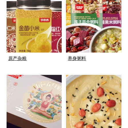
原产杂粮
养身粥料