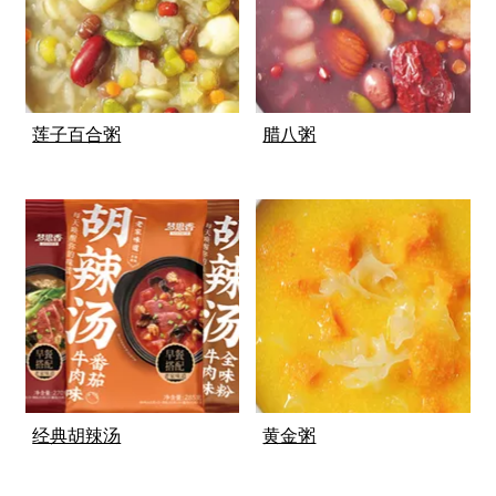
莲子百合粥
腊八粥
经典胡辣汤
黄金粥