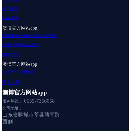
澳博体育app
仓库存货
装车发货
澳博官方网站app
谷物早餐粉
养身粥料
原产杂粮
经典胡辣汤
精品礼盒
荣誉资质
澳博官方网站app
公司新闻
行业动态
客户支持
澳博官方网站app
0635-7356058
服务热线：
公司地址：
山东省聊城市莘县聊莘路
西侧