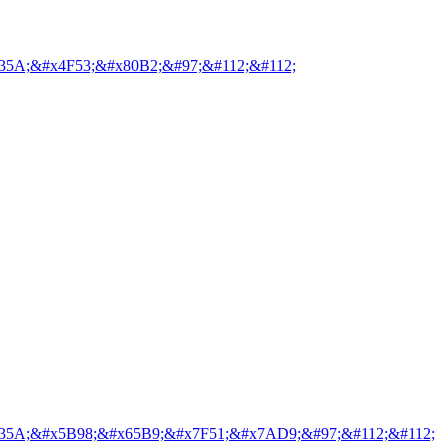
35A;&#x4F53;&#x80B2;&#97;&#112;&#112;
35A;&#x5B98;&#x65B9;&#x7F51;&#x7AD9;&#97;&#112;&#112;