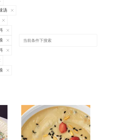
辣汤
料
粮
料
粮