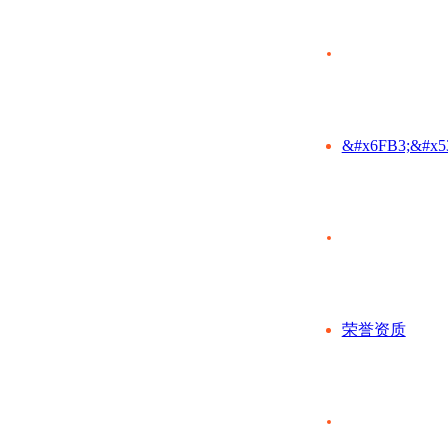
&#x6FB3;&#x5
荣誉资质