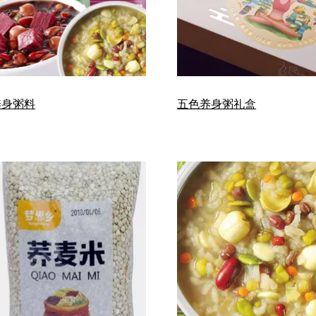
养身粥料
五色养身粥礼盒