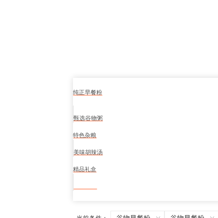
纯正早餐粉
甄选谷物粥
特色杂粮
美味胡辣汤
精品礼盒
食品安全