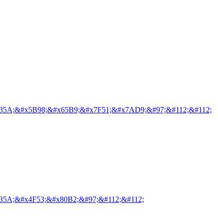
35A;&#x5B98;&#x65B9;&#x7F51;&#x7AD9;&#97;&#112;&#112;
35A;&#x4F53;&#x80B2;&#97;&#112;&#112;