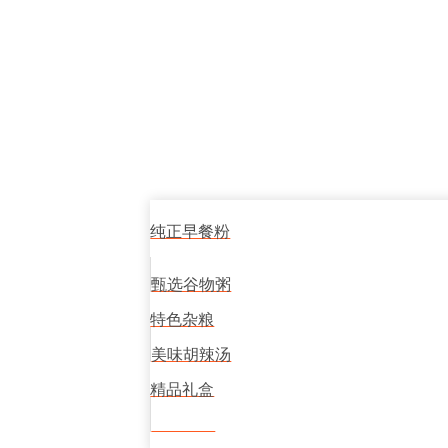
纯正早餐粉
甄选谷物粥
特色杂粮
美味胡辣汤
精品礼盒
食品安全