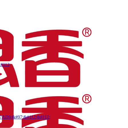
#112;
7AD9;&#97;&#112;&#112;