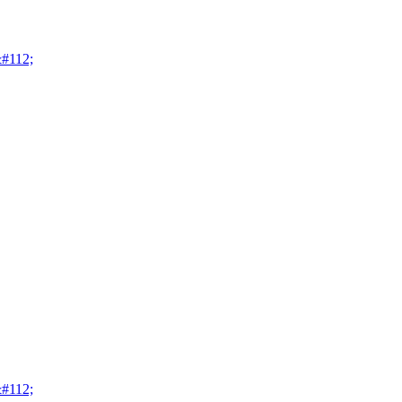
#112;
#112;