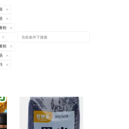
粮
粮
餐粉
餐粉
汤
料