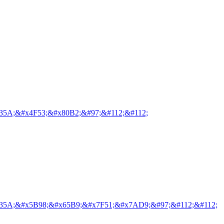
35A;&#x4F53;&#x80B2;&#97;&#112;&#112;
35A;&#x5B98;&#x65B9;&#x7F51;&#x7AD9;&#97;&#112;&#112;