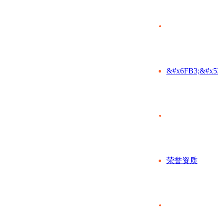
&#x6FB3;&#x5
荣誉资质