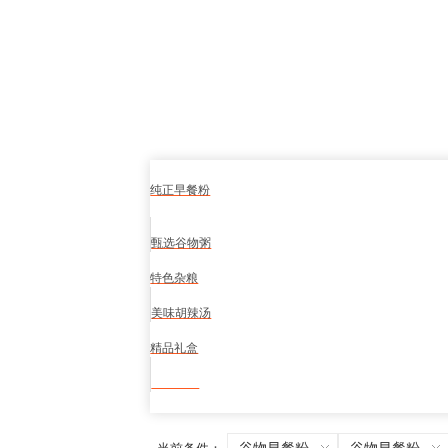
纯正早餐粉
甄选谷物粥
特色杂粮
美味胡辣汤
精品礼盒
食品安全