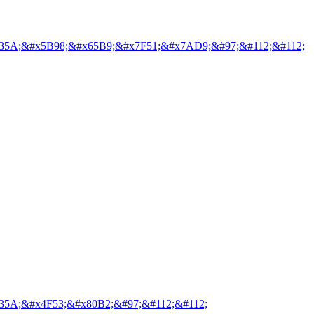
35A;&#x5B98;&#x65B9;&#x7F51;&#x7AD9;&#97;&#112;&#112;
35A;&#x4F53;&#x80B2;&#97;&#112;&#112;