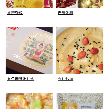
原产杂粮
养身粥料
五色养身粥礼盒
五仁炒面