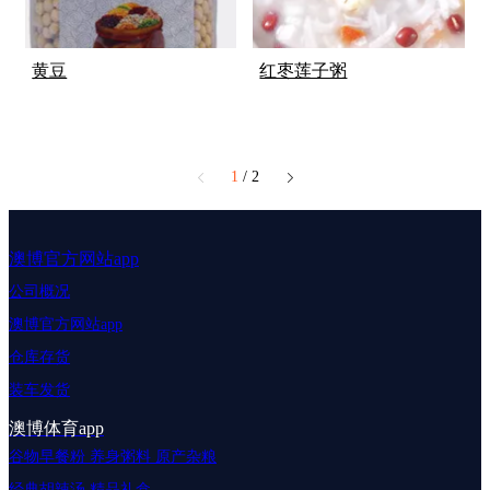
黄豆
红枣莲子粥
1
/ 2
澳博官方网站app
公司概况
澳博官方网站app
仓库存货
装车发货
澳博体育app
谷物早餐粉
养身粥料
原产杂粮
经典胡辣汤
精品礼盒