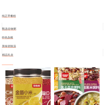
纯正早餐粉
甄选谷物粥
特色杂粮
美味胡辣汤
精品礼盒
食品安全