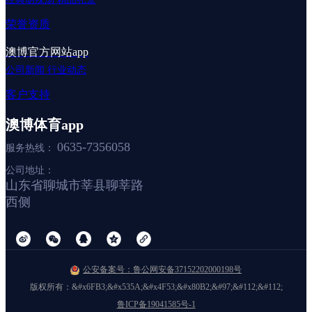
荣誉资质
澳博官方网站app
公司新闻
行业动态
客户支持
澳博体育app
0635-7356058
服务热线：
公司地址：
山东省聊城市莘县聊莘路
西侧
公安备案号：鲁公网安备37152202000198号
版权所有：&#x6FB3;&#x535A;&#x4F53;&#x80B2;&#97;&#112;&#112;
鲁ICP备19041585号-1