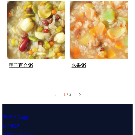
莲子百合粥
水果粥
1
/ 2
澳博体育app
公司概况