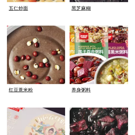
五仁炒面
黑芝麻糊
红豆薏米粉
养身粥料