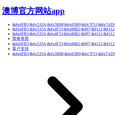
澳博官方网站app
&#x6FB3;&#x535A;&#x5B98;&#x65B9;&#x7F51;&#x7AD9;
&#x6FB3;&#x535A;&#x4F53;&#x80B2;&#97;&#112;&#112
&#x6FB3;&#x535A;&#x4F53;&#x80B2;&#97;&#112;&#112
荣誉资质
&#x6FB3;&#x535A;&#x4F53;&#x80B2;&#97;&#112;&#112
客户支持
&#x6FB3;&#x535A;&#x5B98;&#x65B9;&#x7F51;&#x7AD9;