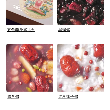
五色养身粥礼盒
黑润粥
腊八粥
红枣莲子粥