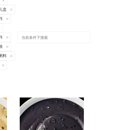
礼盒
料
料
粮
粥料