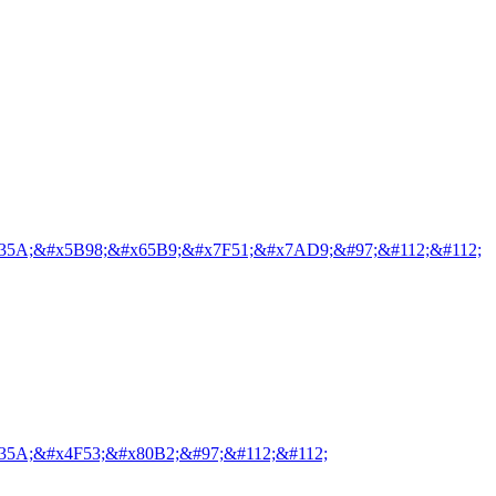
35A;&#x5B98;&#x65B9;&#x7F51;&#x7AD9;&#97;&#112;&#112;
35A;&#x4F53;&#x80B2;&#97;&#112;&#112;