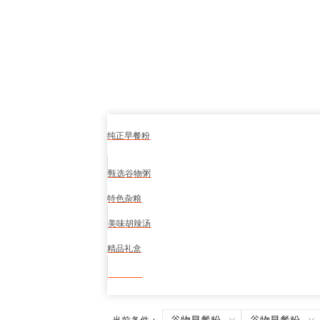
纯正早餐粉
甄选谷物粥
特色杂粮
美味胡辣汤
精品礼盒
食品安全