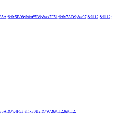
35A;&#x5B98;&#x65B9;&#x7F51;&#x7AD9;&#97;&#112;&#112;
35A;&#x4F53;&#x80B2;&#97;&#112;&#112;