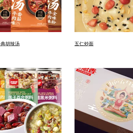
经典胡辣汤
五仁炒面