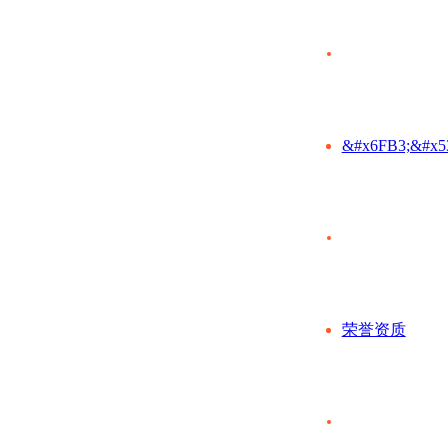
&#x6FB3;&#x5
荣誉资质