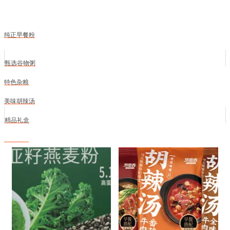
纯正早餐粉
甄选谷物粥
特色杂粮
美味胡辣汤
精品礼盒
食品安全