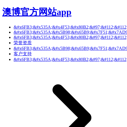
澳博官方网站app
&#x6FB3;&#x535A;&#x4F53;&#x80B2;&#97;&#112;&#112
&#x6FB3;&#x535A;&#x5B98;&#x65B9;&#x7F51;&#x7AD9;
&#x6FB3;&#x535A;&#x4F53;&#x80B2;&#97;&#112;&#112
荣誉资质
&#x6FB3;&#x535A;&#x5B98;&#x65B9;&#x7F51;&#x7AD9;
客户支持
&#x6FB3;&#x535A;&#x4F53;&#x80B2;&#97;&#112;&#112