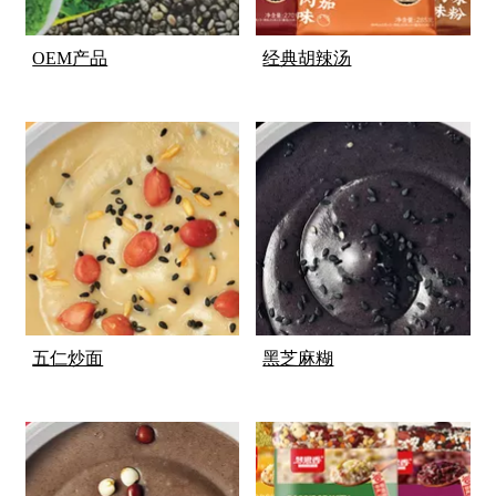
OEM产品
经典胡辣汤
五仁炒面
黑芝麻糊