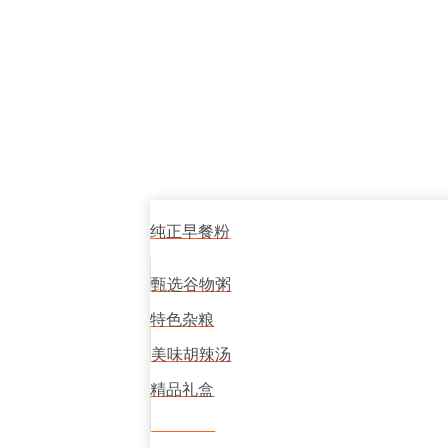
纯正早餐粉
甄选谷物粥
特色杂粮
美味胡辣汤
精品礼盒
食品安全