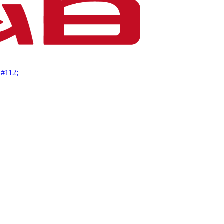
#112;