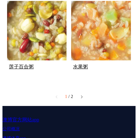
莲子百合粥
水果粥
1
/ 2
澳博官方网站app
公司概况