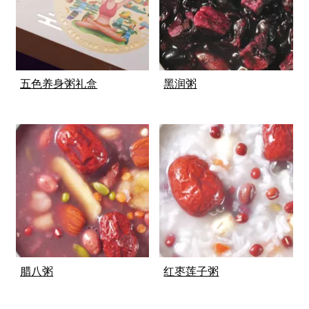
五色养身粥礼盒
黑润粥
腊八粥
红枣莲子粥