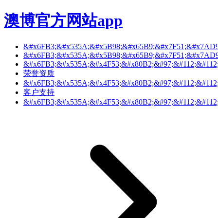
澳博官方网站app
&#x6FB3;&#x535A;&#x5B98;&#x65B9;&#x7F51;&#x7AD9;
&#x6FB3;&#x535A;&#x5B98;&#x65B9;&#x7F51;&#x7AD9;
&#x6FB3;&#x535A;&#x4F53;&#x80B2;&#97;&#112;&#112
荣誉资质
&#x6FB3;&#x535A;&#x4F53;&#x80B2;&#97;&#112;&#112
客户支持
&#x6FB3;&#x535A;&#x4F53;&#x80B2;&#97;&#112;&#112