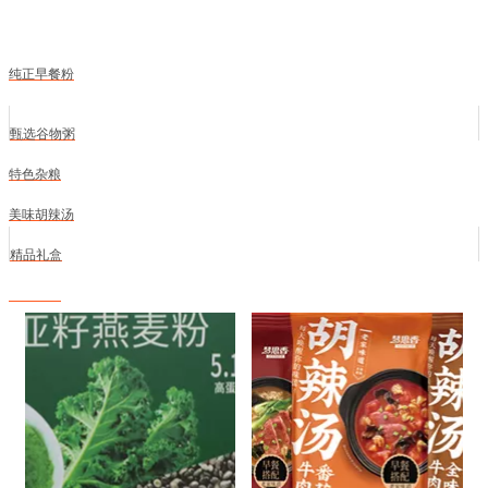
纯正早餐粉
甄选谷物粥
特色杂粮
美味胡辣汤
精品礼盒
食品安全