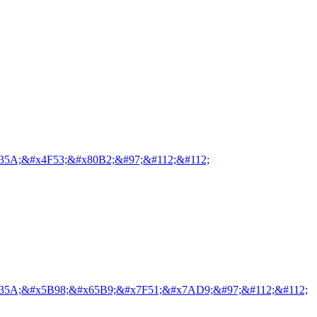
35A;&#x4F53;&#x80B2;&#97;&#112;&#112;
35A;&#x5B98;&#x65B9;&#x7F51;&#x7AD9;&#97;&#112;&#112;