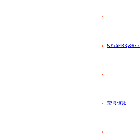
&#x6FB3;&#x5
荣誉资质