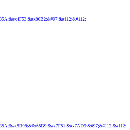
35A;&#x4F53;&#x80B2;&#97;&#112;&#112;
35A;&#x5B98;&#x65B9;&#x7F51;&#x7AD9;&#97;&#112;&#112;