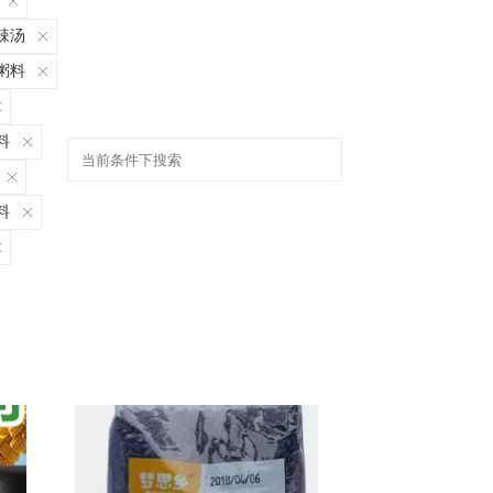
辣汤
粥料
料
料