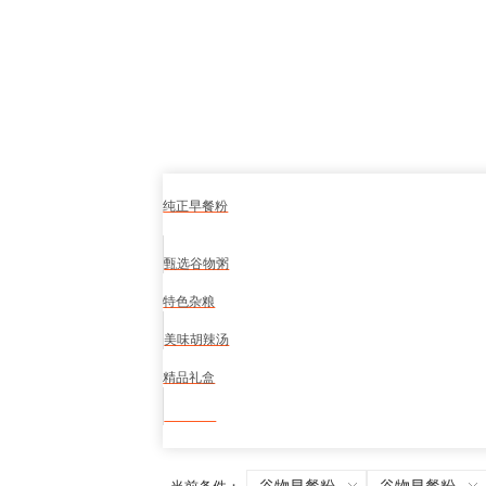
纯正早餐粉
甄选谷物粥
特色杂粮
美味胡辣汤
精品礼盒
食品安全