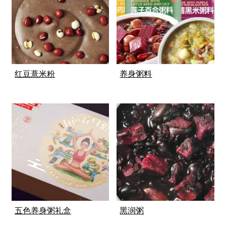
红豆薏米粉
养身粥料
五色养身粥礼盒
黑润粥