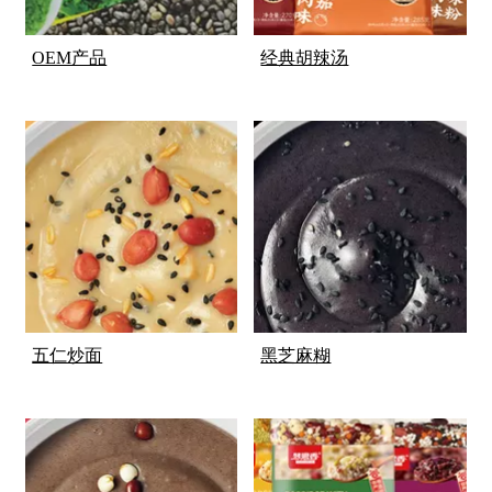
OEM产品
经典胡辣汤
五仁炒面
黑芝麻糊