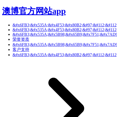
澳博官方网站app
&#x6FB3;&#x535A;&#x4F53;&#x80B2;&#97;&#112;&#112
&#x6FB3;&#x535A;&#x4F53;&#x80B2;&#97;&#112;&#112
&#x6FB3;&#x535A;&#x5B98;&#x65B9;&#x7F51;&#x7AD9;
荣誉资质
&#x6FB3;&#x535A;&#x5B98;&#x65B9;&#x7F51;&#x7AD9;
客户支持
&#x6FB3;&#x535A;&#x4F53;&#x80B2;&#97;&#112;&#112