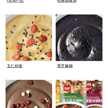
OEM产品
经典胡辣汤
五仁炒面
黑芝麻糊