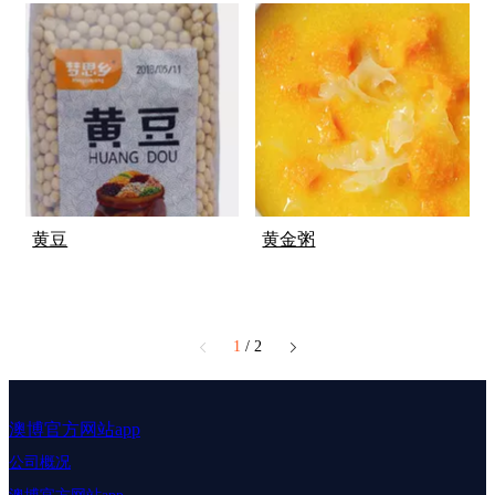
黄豆
黄金粥
1
/ 2
澳博官方网站app
公司概况