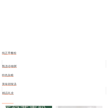
纯正早餐粉
甄选谷物粥
特色杂粮
美味胡辣汤
精品礼盒
食品安全