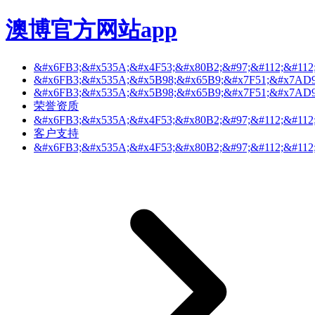
澳博官方网站app
&#x6FB3;&#x535A;&#x4F53;&#x80B2;&#97;&#112;&#112
&#x6FB3;&#x535A;&#x5B98;&#x65B9;&#x7F51;&#x7AD9;
&#x6FB3;&#x535A;&#x5B98;&#x65B9;&#x7F51;&#x7AD9;
荣誉资质
&#x6FB3;&#x535A;&#x4F53;&#x80B2;&#97;&#112;&#112
客户支持
&#x6FB3;&#x535A;&#x4F53;&#x80B2;&#97;&#112;&#112