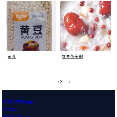
黄豆
红枣莲子粥
1
/ 2
澳博官方网站app
公司概况