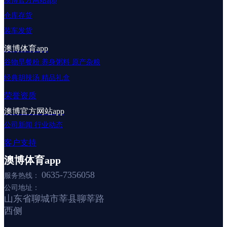
澳博官方网站app
仓库存货
装车发货
澳博体育app
谷物早餐粉
养身粥料
原产杂粮
经典胡辣汤
精品礼盒
荣誉资质
澳博官方网站app
公司新闻
行业动态
客户支持
澳博体育app
0635-7356058
服务热线：
公司地址：
山东省聊城市莘县聊莘路
西侧