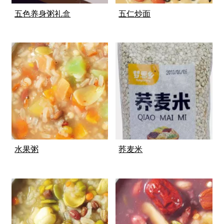
五色养身粥礼盒
五仁炒面
水果粥
荞麦米