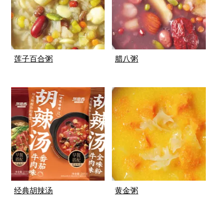
莲子百合粥
腊八粥
经典胡辣汤
黄金粥