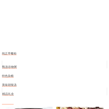
纯正早餐粉
甄选谷物粥
特色杂粮
美味胡辣汤
精品礼盒
食品安全