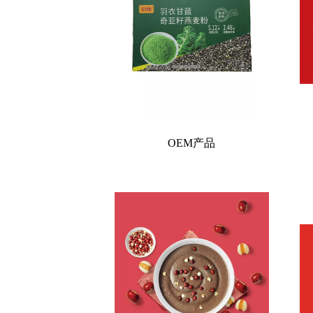
OEM产品