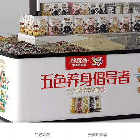
特色杂粮
美味胡辣汤