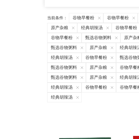
当前条件：
谷物早餐粉
谷物早餐粉
原产杂粮
经典胡辣汤
谷物早餐粉
谷物早餐粉
甄选谷物粥料
原产杂
甄选谷物粥料
原产杂粮
经典胡辣
经典胡辣汤
谷物早餐粉
甄选谷物
甄选谷物粥料
原产杂粮
谷物早餐
甄选谷物粥料
原产杂粮
经典胡辣
经典胡辣汤
谷物早餐粉
谷物早餐
经典胡辣汤