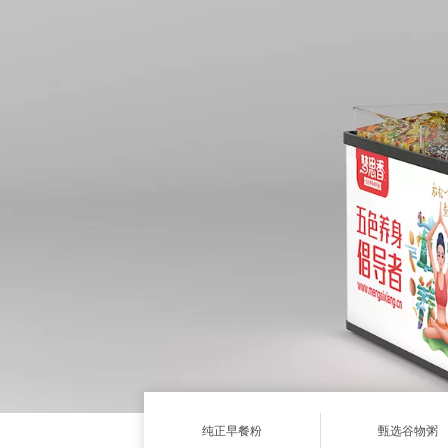
纯正早餐粉
甄选谷物粥