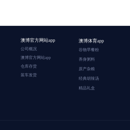
澳博官方网站app
澳博体育app
公司概况
澳博官方网站app
仓库存货
装车发货
精品礼盒