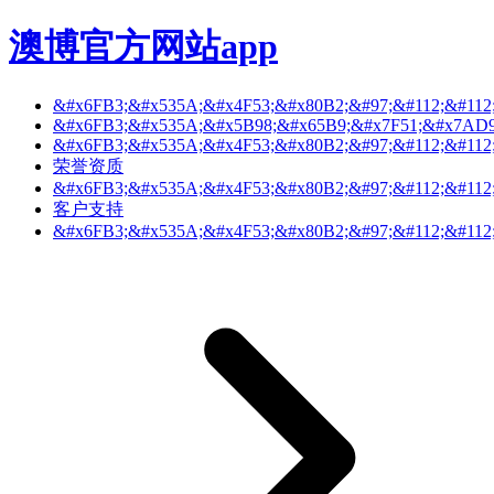
澳博官方网站app
&#x6FB3;&#x535A;&#x4F53;&#x80B2;&#97;&#112;&#112
&#x6FB3;&#x535A;&#x5B98;&#x65B9;&#x7F51;&#x7AD9;
&#x6FB3;&#x535A;&#x4F53;&#x80B2;&#97;&#112;&#112
荣誉资质
&#x6FB3;&#x535A;&#x4F53;&#x80B2;&#97;&#112;&#112
客户支持
&#x6FB3;&#x535A;&#x4F53;&#x80B2;&#97;&#112;&#112