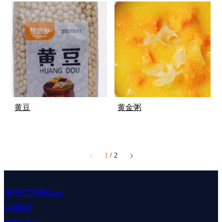
黄豆
黄金粥
1
/ 2
澳博官方网站app
公司概况