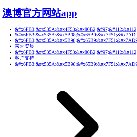
澳博官方网站app
&#x6FB3;&#x535A;&#x4F53;&#x80B2;&#97;&#112;&#112
&#x6FB3;&#x535A;&#x5B98;&#x65B9;&#x7F51;&#x7AD9;
&#x6FB3;&#x535A;&#x5B98;&#x65B9;&#x7F51;&#x7AD9;
荣誉资质
&#x6FB3;&#x535A;&#x4F53;&#x80B2;&#97;&#112;&#112
客户支持
&#x6FB3;&#x535A;&#x5B98;&#x65B9;&#x7F51;&#x7AD9;